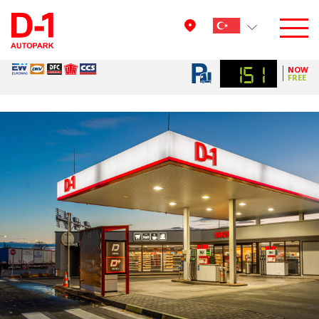
151
NOW
FREE