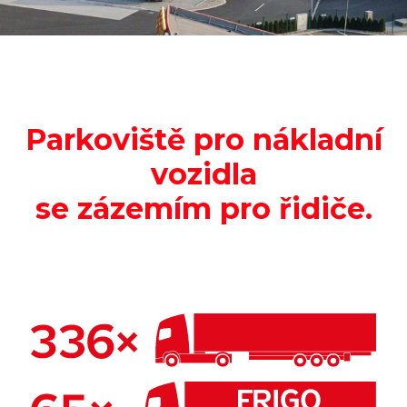
Parkoviště pro nákladní
vozidla
se zázemím pro řidiče.