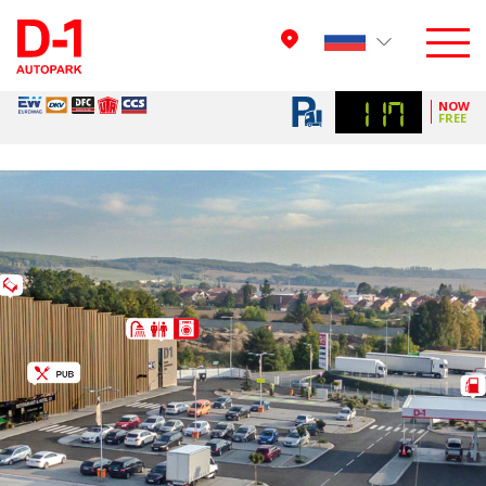
117
NOW
FREE