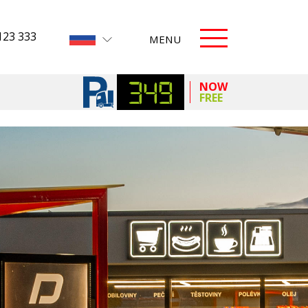
123 333
MENU
349
NOW
FREE