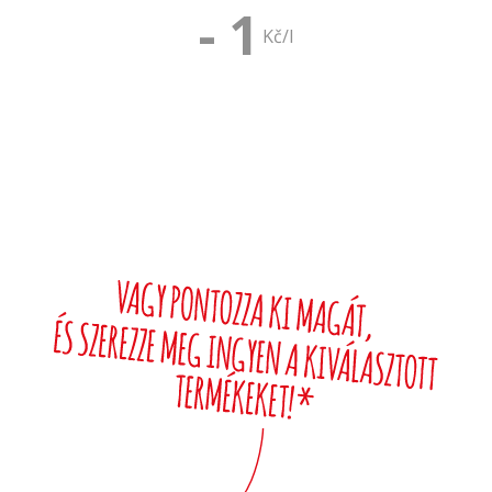
-
1
Kč/l