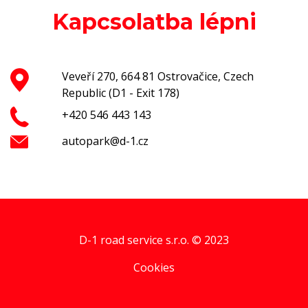
Kapcsolatba lépni
Veveří 270, 664 81 Ostrovačice, Czech
Republic (D1 - Exit 178)
+420 546 443 143
autopark@d-1.cz
D-1 road service s.r.o. © 2023
Cookies