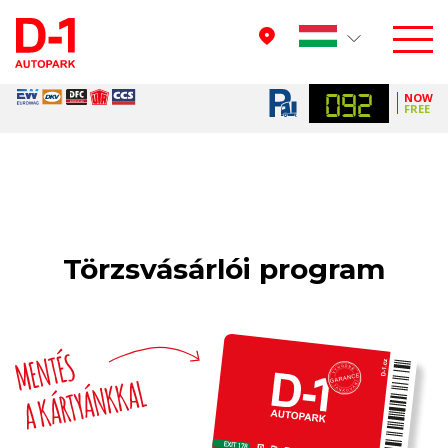
092
NOW
FREE
Törzsvásárlói program